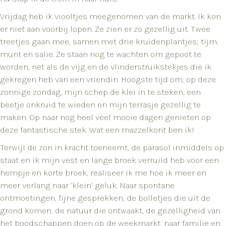
Vrijdag heb ik viooltjes meegenomen van de markt. Ik kon
er niet aan voorbij lopen. Ze zien er zo gezellig uit. Twee
treetjes gaan mee, samen met drie kruidenplantjes; tijm,
munt en salie. Ze staan nog te wachten om gepoot te
worden, net als de vijg en de vlinderstruikstekjes die ik
gekregen heb van een vriendin. Hoogste tijd om, op deze
zonnige zondag, mijn schep de klei in te steken, een
beetje onkruid te wieden en mijn terrasje gezellig te
maken. Op naar nog heel veel mooie dagen genieten op
deze fantastische stek. Wat een mazzelkont ben ik!
Terwijl de zon in kracht toeneemt, de parasol inmiddels op
staat en ik mijn vest en lange broek verruild heb voor een
hempje en korte broek, realiseer ik me hoe ik meer en
meer verlang naar ‘klein’ geluk. Naar spontane
ontmoetingen, fijne gesprekken, de bolletjes die uit de
grond komen, de natuur die ontwaakt, de gezelligheid van
het boodschappen doen op de weekmarkt, naar familie en