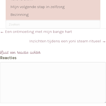
Mijn volgende stap in zelfzorg
Bezinning
Posts
← Een ontmoeting met mijn bange hart
navigation
Inzichten tijdens een yoni steam ritueel →
Laat een reactie achter
Reacties