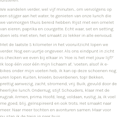
luisteren.
We wandelen verder, wel vijf minuten… om vervolgens op
een stijger aan het water, te genieten van onze lunch die
we vanmorgen thuis bereid hebben. Rijst met een omelet
van eieren, paprika en courgette. Echt waar, set en setting
doen iets met eten, het smaakt zo lekker in alle eenvoud.
Met de laatste 5 kilometer in het vooruitzicht lopen we
verder. Nog een uurtje ongeveer. Als ons eindpunt in zicht
is checken we even bij elkaar in. ‘Hoe is het met jouw lijf?’
Ik loop één voor één mijn lichaam af; ‘voeten, alsof ik e-
bikes onder mijn voeten heb, ik kan op deze schoenen nog
uren lopen. Kuiten, knieën, bovenbenen, top! Bekken,
prettig aanwezig, zacht, stromend, vrij. Buik, gevuld door de
heerlijke lunch. Onderrug, stijf. Schouders, klaar met de
rugzak. Armen, prima. Hoofd, leeg, voldaan, rustig. Ja, ik voel
me goed, blij, geïnspireerd en ook trots. Het smaakt naar
meer. Naar meer tochten en avonturen samen. Maar voor
nu stap ik de trein in naar huis.