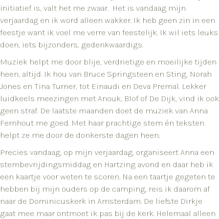
initiatief is, valt het me zwaar. Het is vandaag mijn
verjaardag en ik word alleen wakker. Ik heb geen zin in een
feestje want ik voel me verre van feestelijk. Ik wil iets leuks
doen, iets bijzonders, gedenkwaardigs.
Muziek helpt me door blije, verdrietige en moeilijke tijden
heen, altijd. Ik hou van Bruce Springsteen en Sting, Norah
Jones en Tina Turner, tot Einaudi en Deva Premal. Lekker
luidkeels meezingen met Anouk, Blof of De Dijk, vind ik ook
geen straf. De laatste maanden doet de muziek van Anna
Fernhout me goed. Met haar prachtige stem én teksten
helpt ze me door de donkerste dagen heen.
Precies vandaag, op mijn verjaardag, organiseert Anna een
stembevrijdingsmiddag en Hartzing avond en daar heb ik
een kaartje voor weten te scoren. Na een taartje gegeten te
hebben bij mijn ouders op de camping, reis ik daarom af
naar de Dominicuskerk in Amsterdam. De liefste Dirkje
gaat mee maar ontmoet ik pas bij de kerk. Helemaal alleen