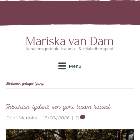
Menu
Berichten getagd ‘yang’
Inzichten tijdens een yoni steam ritueel
Door
Mariska
|
17/03/2026
|
0