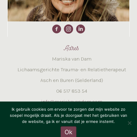
Adres
Mariska van Dam
Lichaamsgerichte Trauma- en Relatietherapeut
Asch en Buren (Gelderland)
06 517 853 54
info@mariskavandam.com
Ik gebruik cookies om ervoor te zorgen dat mijn website zo
soepel mogelijk draait. Als je doorgaat met het gebruiken van
© 2026 Mariska van Dam -
Algemene voorwaarden
-
de website, ga ik er vanuit dat je ermee instemt.
Privacy- en Cookieverklaring
Ok