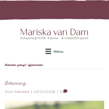
Menu
Berichten getagd ‘vijfelementen’
Bezinning
Door
Mariska
|
24/03/2026
|
0